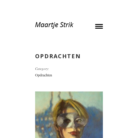
OPDRACHTEN
Category:
Opdrachten