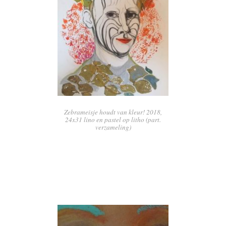
Zebrameisje houdt van kleur! 2018,
24x31 lino en pastel op litho (part.
verzameling)