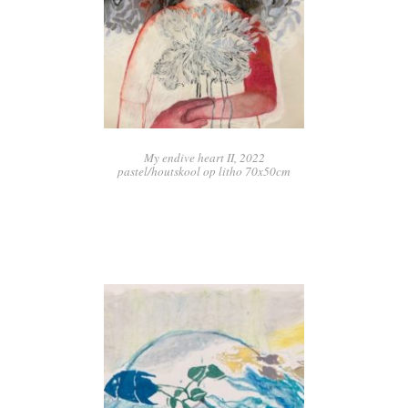
My endive heart II, 2022
pastel/houtskool op litho 70x50cm