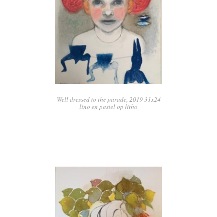
Well dressed to the parade, 2019 31x24
lino en pastel op litho